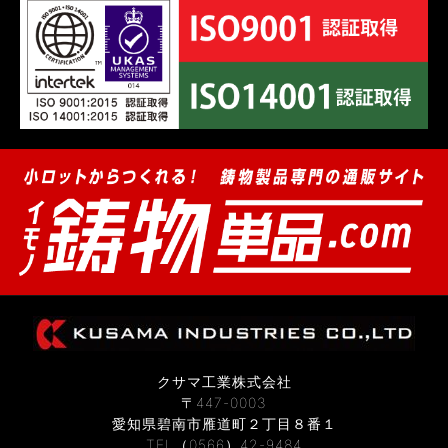
クサマ工業株式会社
〒447-0003
愛知県碧南市雁道町２丁目８番１
TEL（0566）42-9484