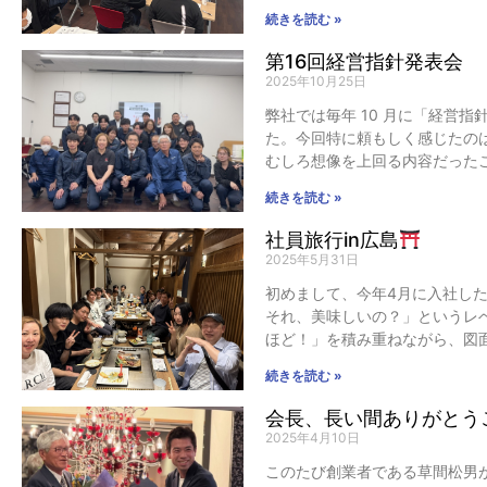
続きを読む »
第16回経営指針発表会
2025年10月25日
弊社では毎年 10 月に「経営指
た。今回特に頼もしく感じたの
むしろ想像を上回る内容だった
続きを読む »
社員旅行in広島
2025年5月31日
初めまして、今年4月に入社し
それ、美味しいの？」というレ
ほど！」を積み重ねながら、図
続きを読む »
会長、長い間ありがとう
2025年4月10日
このたび創業者である草間松男が