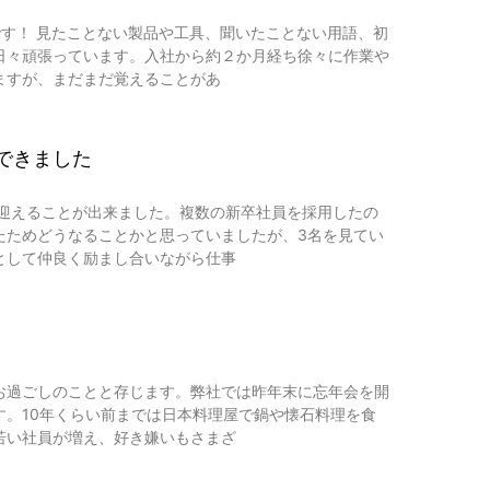
です！ 見たことない製品や工具、聞いたことない用語、初
日々頑張っています。入社から約２か月経ち徐々に作業や
ますが、まだまだ覚えることがあ
できました
を迎えることが出来ました。複数の新卒社員を採用したの
たためどうなることかと思っていましたが、3名を見てい
として仲良く励まし合いながら仕事
お過ごしのことと存じます。弊社では昨年末に忘年会を開
す。10年くらい前までは日本料理屋で鍋や懐石料理を食
若い社員が増え、好き嫌いもさまざ