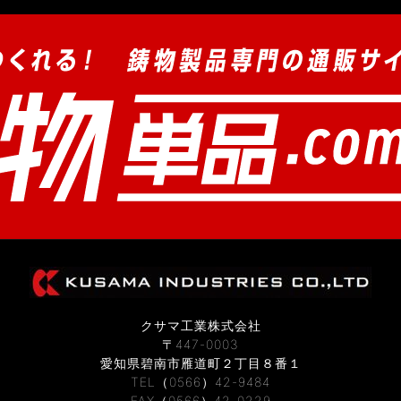
クサマ工業株式会社
〒447-0003
愛知県碧南市雁道町２丁目８番１
TEL（0566）42-9484
FAX（0566）42-0229