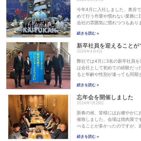
今年4月に入社しました、奥谷
めて行う作業や慣れない業務に
会社の雰囲気に慣れつつもあり
続きを読む »
新卒社員を迎えることが
2024年4月4日
弊社では4月に3名の新卒社員
は会社として初めての経験だっ
ると年齢や性別が違っても同期
続きを読む »
忘年会を開催しました
2024年1月29日
新春の候、皆様にはお健やかに
催致しました。会場は焼肉屋で
べることが多かったのですが、
続きを読む »