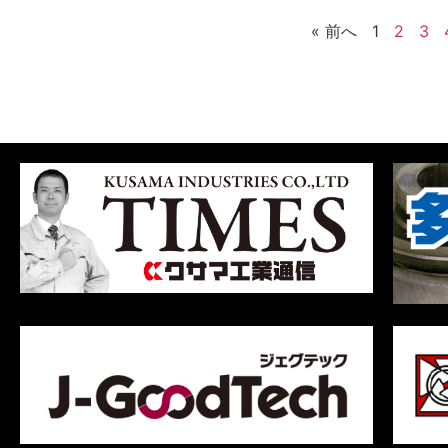
« 前へ
1
2
3