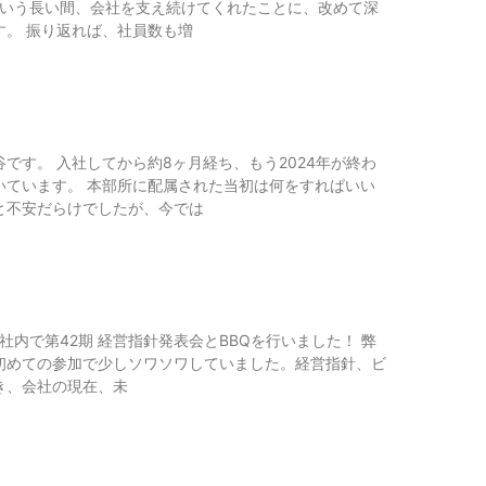
という長い間、会社を支え続けてくれたことに、改めて深
す。 振り返れば、社員数も増
です。 入社してから約8ヶ月経ち、もう2024年が終わ
いています。 本部所に配属された当初は何をすればいい
と不安だらけでしたが、今では
に社内で第42期 経営指針発表会とBBQを行いました！ 弊
初めての参加で少しソワソワしていました。経営指針、ビ
き、会社の現在、未