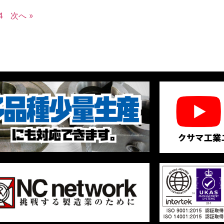
4
次へ »