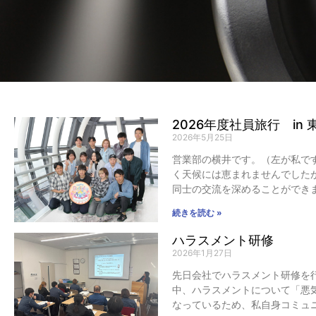
2026年度社員旅行 in 
2026年5月25日
営業部の横井です。（左が私です
く天候には恵まれませんでした
同士の交流を深めることができ
続きを読む »
ハラスメント研修
2026年1月27日
先日会社でハラスメント研修を
中、ハラスメントについて「悪
なっているため、私自身コミュ