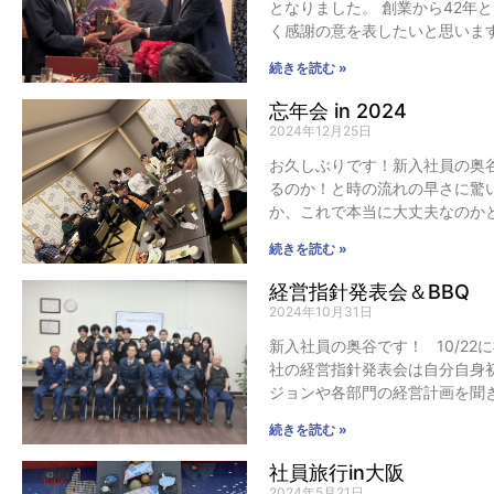
となりました。 創業から42年
く感謝の意を表したいと思いま
続きを読む »
忘年会 in 2024
2024年12月25日
お久しぶりです！新入社員の奥谷
るのか！と時の流れの早さに驚
か、これで本当に大丈夫なのか
続きを読む »
経営指針発表会＆BBQ
2024年10月31日
新入社員の奥谷です！ 10/22
社の経営指針発表会は自分自身
ジョンや各部門の経営計画を聞
続きを読む »
社員旅行in大阪
2024年5月21日